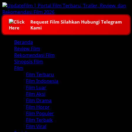
Skip
to
content
Request Film Silahkan Hubungi Telegram
Kami
Primary
Beranda
Menu
Review Film
Rekomendasi Film
Sinopsis Film
Film
Film Terbaru
Film Indonesia
Film Luar
Film Aksi
Film Drama
Film Horor
Film Populer
Film Terbaik
Film Viral