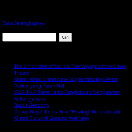
Sejak pertama kali muncul di Disney+ pada 2019, The
Mandalorian telah mengukir namanya sebagai salah satu
serial...
Read
Baca Selengkapnya
more
Cari
about
Cari
Star
Wars:
Baca Juga :
The
Mandalorian
The Chronicles of Narnia: The Voyage of the Dawn
and
Treader
Grogu
Spider-Man: Brand New Day, Kembalinya Peter
2026
Parker yang Patah Hati
–
GOBLIN 2: Teror Lama Bangkit dan Mengancam
Apa
Keluarga Sara
yang
Badut Gendong
Akan
Dusun Mayit: Ketika Niat “Healing” Berubah Jadi
Datang?
Mimpi Buruk di Gunung Welirang