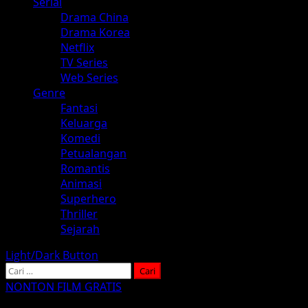
Serial
Drama China
Drama Korea
Netflix
TV Series
Web Series
Genre
Fantasi
Keluarga
Komedi
Petualangan
Romantis
Animasi
Superhero
Thriller
Sejarah
Light/Dark Button
Cari
untuk:
NONTON FILM GRATIS