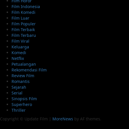
Film Horor
Film Indonesia
Film Komedi
Film Luar
Film Populer
Film Terbaik
Film Terbaru
Film Viral
Keluarga
Komedi
Netflix
Petualangan
Rekomendasi Film
Review Film
Romantis
Sejarah
Serial
Sinopsis Film
Superhero
Thriller
Copyright © Update Film
|
MoreNews
by AF themes.