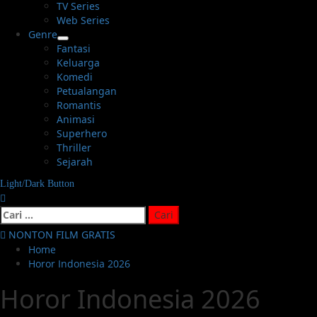
TV Series
Web Series
Genre
Fantasi
Keluarga
Komedi
Petualangan
Romantis
Animasi
Superhero
Thriller
Sejarah
Light/Dark Button
Cari
untuk:
NONTON FILM GRATIS
Home
Horor Indonesia 2026
Horor Indonesia 2026