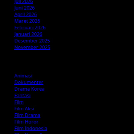
Juli 2026
Juni 2026
April 2026
Maret 2026
Februari 2026
Januari 2026
Desember 2025
November 2025
Kategori
Animasi
Dokumenter
Drama Korea
Fantasi
Film
Film Aksi
Film Drama
Film Horor
Film Indonesia