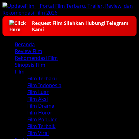
Skip
to
content
Request Film Silahkan Hubungi Telegram
Kami
Primary
Beranda
Menu
Review Film
Rekomendasi Film
Sinopsis Film
Film
Film Terbaru
Film Indonesia
Film Luar
Film Aksi
Film Drama
Film Horor
Film Populer
Film Terbaik
Film Viral