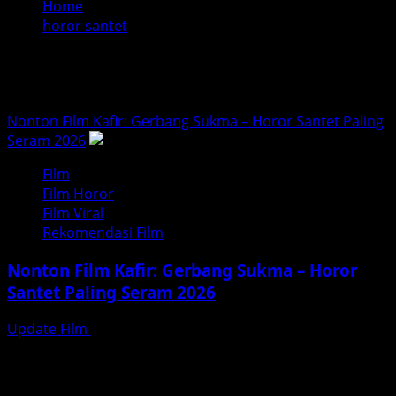
Home
horor santet
horor santet
Nonton Film Kafir: Gerbang Sukma – Horor Santet Paling
Seram 2026
Film
Film Horor
Film Viral
Rekomendasi Film
Nonton Film Kafir: Gerbang Sukma – Horor
Santet Paling Seram 2026
Update Film
Juni 21, 2026
Kafir: Gerbang Sukma updatefilm.org – Bayangkan kamu
sedang duduk sendirian di ruang tamu larut malam,
lampu redup,...