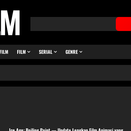
FILM
FILM
SERIAL
GENRE
Ice Age: Boiling Point — Update Lengkap Film Animasi yang