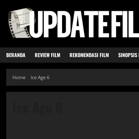
Skip
to
content
BERANDA
REVIEW FILM
REKOMENDASI FILM
SINOPSIS 
Home
Ice Age 6
Ice Age 6