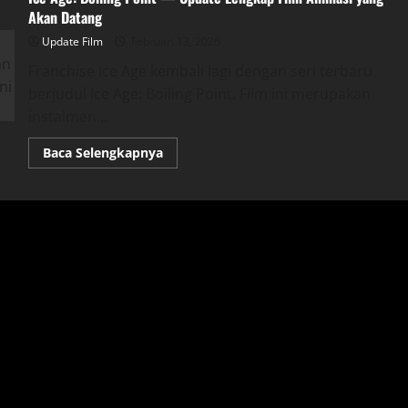
Akan Datang
Update Film
Februari 13, 2026
Franchise Ice Age kembali lagi dengan seri terbaru
berjudul Ice Age: Boiling Point. Film ini merupakan
instalmen...
Read
Baca Selengkapnya
more
about
Ice
Age:
Boiling
Point
—
Update
Lengkap
Film
Animasi
yang
Akan
Datang