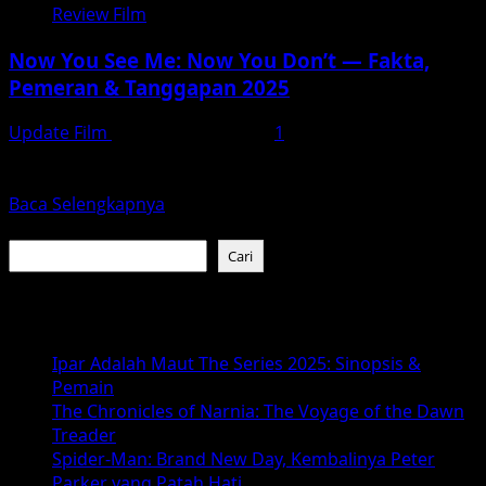
Review Film
Now You See Me: Now You Don’t — Fakta,
Pemeran & Tanggapan 2025
Update Film
November 27, 2025
1
Now You See Me: Now You Don’t — Sekuel Penuh Ilusi
2025 Setelah hampir satu dekade sejak...
Read
Baca Selengkapnya
more
Cari
about
Cari
Now
You
Baca Juga :
See
Me:
Ipar Adalah Maut The Series 2025: Sinopsis &
Now
Pemain
You
The Chronicles of Narnia: The Voyage of the Dawn
Don’t
Treader
—
Spider-Man: Brand New Day, Kembalinya Peter
Fakta,
Parker yang Patah Hati