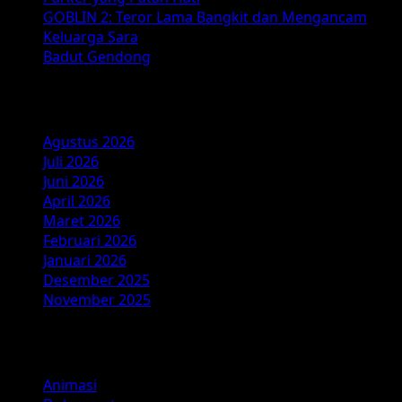
Pemeran
GOBLIN 2: Teror Lama Bangkit dan Mengancam
&
Keluarga Sara
Tanggapan
Badut Gendong
2025
Arsip
Agustus 2026
Juli 2026
Juni 2026
April 2026
Maret 2026
Februari 2026
Januari 2026
Desember 2025
November 2025
Kategori
Animasi