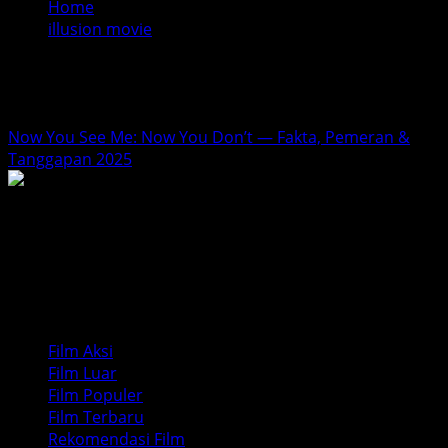
Home
illusion movie
illusion movie
Now You See Me: Now You Don’t — Fakta, Pemeran &
Tanggapan 2025
Film Aksi
Film Luar
Film Populer
Film Terbaru
Rekomendasi Film