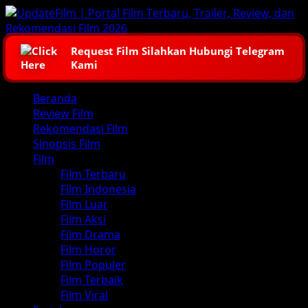
Skip
to
content
Request Film Silahkan Hubungi Telegram
Kami
Primary
Beranda
Menu
Review Film
Rekomendasi Film
Sinopsis Film
Film
Film Terbaru
Film Indonesia
Film Luar
Film Aksi
Film Drama
Film Horor
Film Populer
Film Terbaik
Film Viral