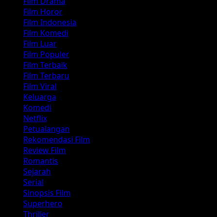
Film Drama
Film Horor
Film Indonesia
Film Komedi
Film Luar
Film Populer
Film Terbaik
Film Terbaru
Film Viral
Keluarga
Komedi
Netflix
Petualangan
Rekomendasi Film
Review Film
Romantis
Sejarah
Serial
Sinopsis Film
Superhero
Thriller