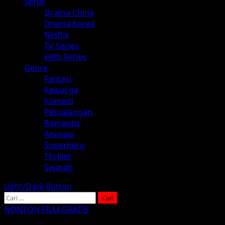
Serial
Drama China
Drama Korea
Netflix
TV Series
Web Series
Genre
Fantasi
Keluarga
Komedi
Petualangan
Romantis
Animasi
Superhero
Thriller
Sejarah
Light/Dark Button
Cari
untuk:
NONTON FILM GRATIS