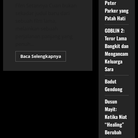
Peter
Film Setannya Cuan bukan
Parker yang
sekadar judul baru dari
Patah Hati
sebuah film lama,
melainkan sebuah
GOBLIN 2:
perjalanan panjang yang
Teror Lama
penuh...
Bangkit dan
Mengancam
Read
Baca Selengkapnya
more
Keluarga
about
Sara
Setannya
Cuan:
Dari
Badut
Djoerig
Salawe
Gendong
ke
Film
Horor-
Dusun
Komedi
dengan
Mayit:
Sentuhan
Ketika Niat
Realitas
Sosial
“Healing”
Berubah