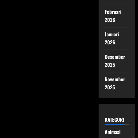
Februari
2026
Januari
2026
Desember
2025
November
2025
KATEGORI
Animasi