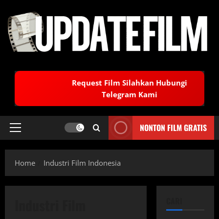
Skip
to
content
Request Film Silahkan Hubungi
Telegram Kami
NONTON FILM GRATIS
Primary
Menu
Home
Industri Film Indonesia
Industri Film
CARI