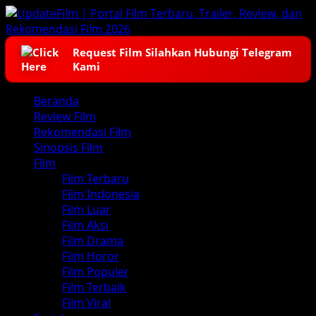
Skip
to
content
Request Film Silahkan Hubungi Telegram
Kami
Primary
Beranda
Menu
Review Film
Rekomendasi Film
Sinopsis Film
Film
Film Terbaru
Film Indonesia
Film Luar
Film Aksi
Film Drama
Film Horor
Film Populer
Film Terbaik
Film Viral