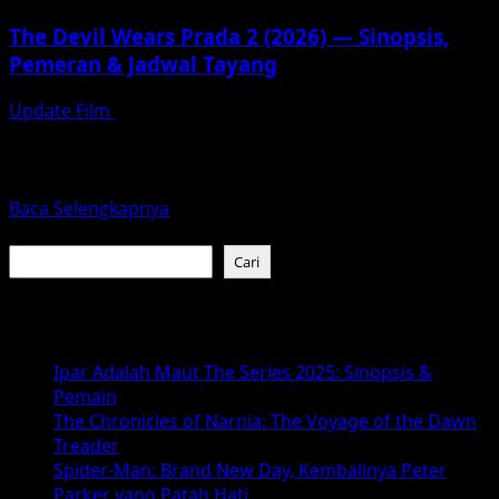
The Devil Wears Prada 2 (2026) — Sinopsis,
Pemeran & Jadwal Tayang
Update Film
Januari 18, 2026
Setelah hampir 20 tahun, Hollywood kembali
mempersembahkan sekuel dari salah satu film fashion
komedi paling ikonik: The Devil Wears...
Read
Baca Selengkapnya
more
Cari
about
Cari
The
Devil
Baca Juga :
Wears
Prada
Ipar Adalah Maut The Series 2025: Sinopsis &
2
Pemain
(2026)
The Chronicles of Narnia: The Voyage of the Dawn
—
Treader
Sinopsis,
Spider-Man: Brand New Day, Kembalinya Peter
Pemeran
Parker yang Patah Hati