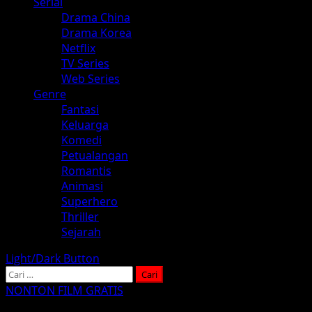
Serial
Drama China
Drama Korea
Netflix
TV Series
Web Series
Genre
Fantasi
Keluarga
Komedi
Petualangan
Romantis
Animasi
Superhero
Thriller
Sejarah
Light/Dark Button
Cari
untuk:
NONTON FILM GRATIS