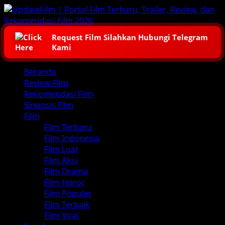
Skip
to
content
Request Film Silahkan Hubungi Telegram
Kami
Primary
Beranda
Menu
Review Film
Rekomendasi Film
Sinopsis Film
Film
Film Terbaru
Film Indonesia
Film Luar
Film Aksi
Film Drama
Film Horor
Film Populer
Film Terbaik
Film Viral