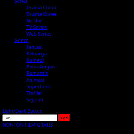
Serial
Drama China
Drama Korea
Netflix
TV Series
Web Series
Genre
Fantasi
Keluarga
Komedi
Petualangan
Romantis
Animasi
Superhero
Thriller
Sejarah
Light/Dark Button
Cari
untuk:
NONTON FILM GRATIS