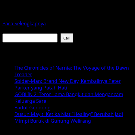
Sejak pertama kali muncul di Disney+ pada 2019, The
Mandalorian telah mengukir namanya sebagai salah satu
serial...
Read
Baca Selengkapnya
more
Cari
about
Cari
Star
Wars:
Baca Juga :
The
Mandalorian
The Chronicles of Narnia: The Voyage of the Dawn
and
Treader
Grogu
Spider-Man: Brand New Day, Kembalinya Peter
2026
Parker yang Patah Hati
–
GOBLIN 2: Teror Lama Bangkit dan Mengancam
Apa
Keluarga Sara
yang
Badut Gendong
Akan
Dusun Mayit: Ketika Niat “Healing” Berubah Jadi
Datang?
Mimpi Buruk di Gunung Welirang