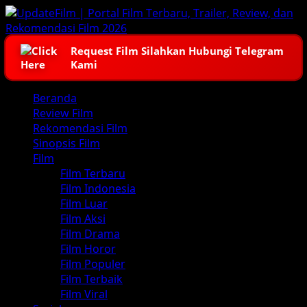
Skip
to
content
Request Film Silahkan Hubungi Telegram
Kami
Primary
Beranda
Menu
Review Film
Rekomendasi Film
Sinopsis Film
Film
Film Terbaru
Film Indonesia
Film Luar
Film Aksi
Film Drama
Film Horor
Film Populer
Film Terbaik
Film Viral