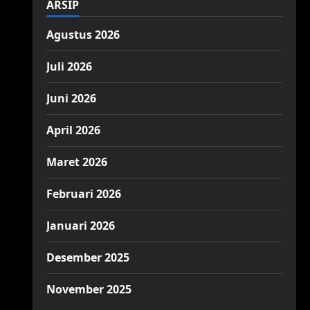
ARSIP
Agustus 2026
Juli 2026
Juni 2026
April 2026
Maret 2026
Februari 2026
Januari 2026
Desember 2025
November 2025