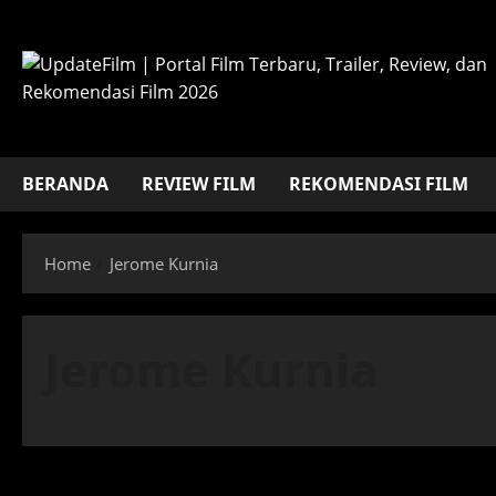
Skip
to
content
BERANDA
REVIEW FILM
REKOMENDASI FILM
Home
Jerome Kurnia
Jerome Kurnia