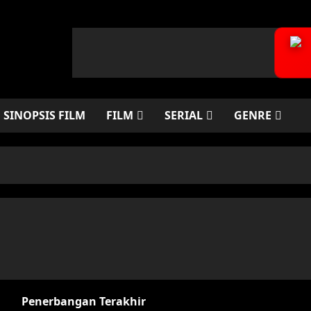
SINOPSIS FILM
FILM
SERIAL
GENRE
Penerbangan Terakhir