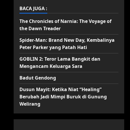
BACA JUGA :
The Chronicles of Narnia: The Voyage of
the Dawn Treader
Spider-Man: Brand New Day, Kembalinya
Peter Parker yang Patah Hati
GOBLIN 2: Teror Lama Bangkit dan
Mengancam Keluarga Sara
Badut Gendong
Dusun Mayit: Ketika Niat “Healing”
Berubah Jadi Mimpi Buruk di Gunung
Welirang