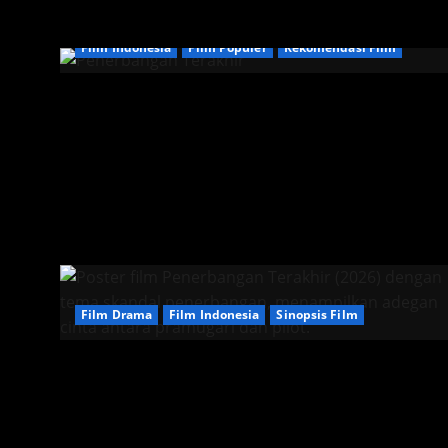
Film Indonesia
Film Populer
Rekomendasi Film
Film Drama
Film Indonesia
Sinopsis Film