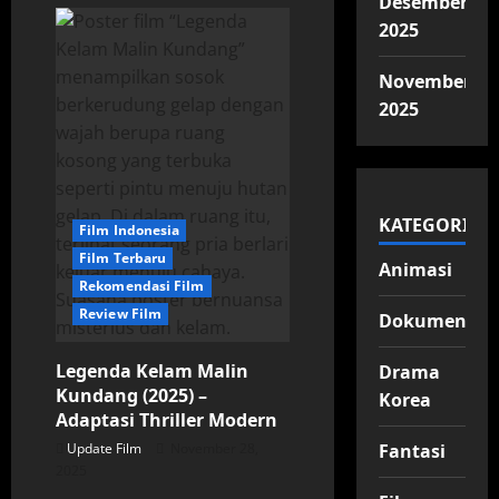
Desember
Film
Horor
2025
Indonesia
2026
Paling
Dinanti,
November
Update
2025
Resmi
dan
Fakta
Terbaru
KATEGORI
Film Indonesia
Film Terbaru
Animasi
Rekomendasi Film
Review Film
Dokumenter
Legenda Kelam Malin
Drama
Kundang (2025) –
Korea
Adaptasi Thriller Modern
Fantasi
Update Film
November 28,
2025