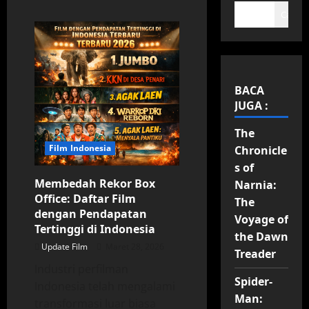
Cari
BACA
JUGA :
The
Film Indonesia
Chronicle
s of
Membedah Rekor Box
Narnia:
Office: Daftar Film
The
dengan Pendapatan
Voyage of
Tertinggi di Indonesia
the Dawn
Update Film
Maret 28, 2026
Treader
Industri perfilman
Spider-
Indonesia telah mengalami
Man:
transformasi luar biasa