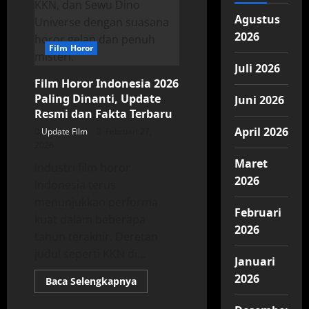
‘Ghost
in
Agustus
the
Cell’
2026
Film Horor
Juli 2026
Film Horor Indonesia 2026
Paling Dinanti, Update
Juni 2026
Resmi dan Fakta Terbaru
April 2026
Update Film
Februari 27,
2026
Maret
Industri film horor
2026
Indonesia terus
menunjukkan performa
Februari
kuat dalam beberapa
2026
tahun terakhir. Deretan
judul seperti KKN di...
Januari
2026
Read
Baca Selengkapnya
more
about