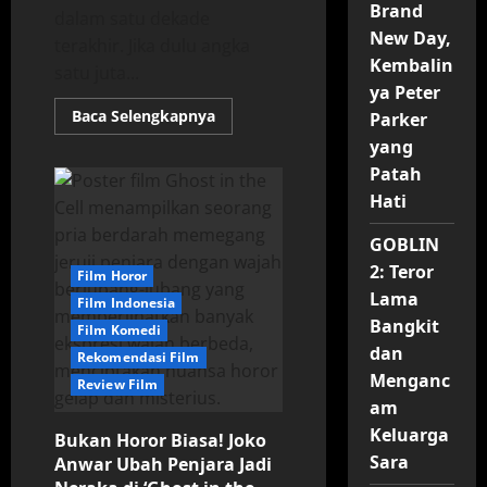
Brand
dalam satu dekade
New Day,
terakhir. Jika dulu angka
Kembalin
satu juta...
ya Peter
Read
Baca Selengkapnya
Parker
more
yang
about
Membedah
Patah
Rekor
Box
Hati
Office:
Daftar
Film
GOBLIN
dengan
Pendapatan
2: Teror
Film Horor
Tertinggi
Lama
di
Film Indonesia
Indonesia
Bangkit
Film Komedi
dan
Rekomendasi Film
Menganc
Review Film
am
Keluarga
Bukan Horor Biasa! Joko
Sara
Anwar Ubah Penjara Jadi