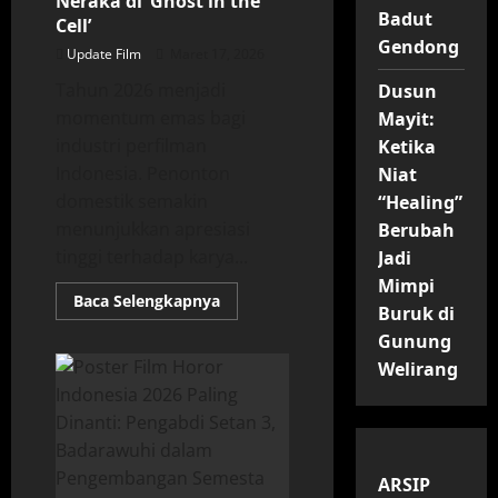
Neraka di ‘Ghost in the
Badut
Cell’
Gendong
Update Film
Maret 17, 2026
Tahun 2026 menjadi
Dusun
momentum emas bagi
Mayit:
industri perfilman
Ketika
Indonesia. Penonton
Niat
domestik semakin
“Healing”
menunjukkan apresiasi
Berubah
tinggi terhadap karya...
Jadi
Mimpi
Read
Baca Selengkapnya
Buruk di
more
about
Gunung
Bukan
Horor
Welirang
Biasa!
Joko
Anwar
Ubah
Penjara
Jadi
Neraka
ARSIP
di