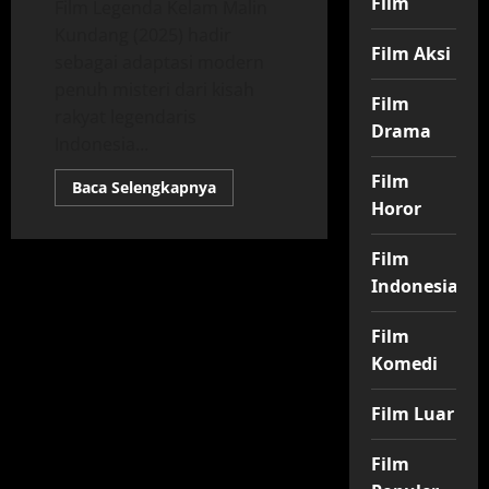
Film
Film Legenda Kelam Malin
Kundang (2025) hadir
Film Aksi
sebagai adaptasi modern
penuh misteri dari kisah
Film
rakyat legendaris
Drama
Indonesia...
Film
Read
Baca Selengkapnya
more
Horor
about
Legenda
Kelam
Film
Malin
Kundang
Indonesia
(2025)
–
Adaptasi
Film
Thriller
Modern
Komedi
Film Luar
Film