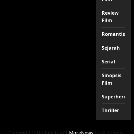
Review
Film
Romantis
Sejarah
Serial
Sinopsis
Film
Superhero
Thriller
Copyright © Update Film
|
MoreNews
by AF themes.