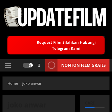
Skip
to
content
Request Film Silahkan Hubungi
Telegram Kami
NONTON FILM GRATIS
Primary
Menu
Home
joko anwar
joko anwar
CARI