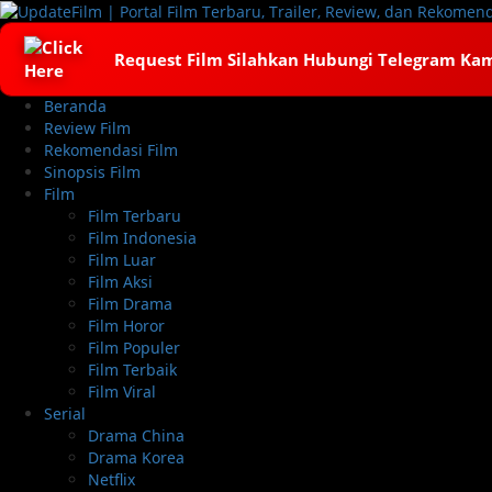
Skip
to
content
Request Film Silahkan Hubungi Telegram Ka
Primary
Beranda
Menu
Review Film
Rekomendasi Film
Sinopsis Film
Film
Film Terbaru
Film Indonesia
Film Luar
Film Aksi
Film Drama
Film Horor
Film Populer
Film Terbaik
Film Viral
Serial
Drama China
Drama Korea
Netflix