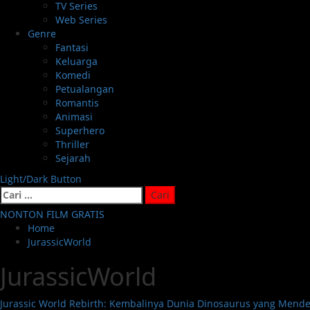
TV Series
Web Series
Genre
Fantasi
Keluarga
Komedi
Petualangan
Romantis
Animasi
Superhero
Thriller
Sejarah
Light/Dark Button
Cari
untuk:
NONTON FILM GRATIS
Home
JurassicWorld
JurassicWorld
Jurassic World Rebirth: Kembalinya Dunia Dinosaurus yang Mend