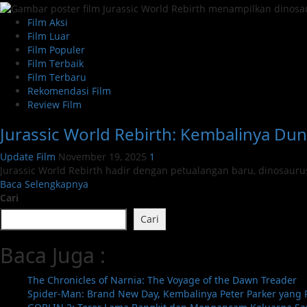
Film Aksi
Film Luar
Film Populer
Film Terbaik
Film Terbaru
Rekomendasi Film
Review Film
Jurassic World Rebirth: Kembalinya D
Update Film
November 19, 2025
1
Jurassic World Rebirth hadir dengan petualangan baru, dinosaurus
Read
Baca Selengkapnya
more
Cari
about
Cari
Jurassic
World
Baca Juga :
Rebirth:
Kembalinya
Dunia
The Chronicles of Narnia: The Voyage of the Dawn Treader
Dinosaurus
Spider-Man: Brand New Day, Kembalinya Peter Parker yang 
yang