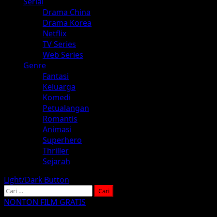
Serial
Drama China
Drama Korea
Netflix
TV Series
Web Series
Genre
Fantasi
Keluarga
Komedi
Petualangan
Romantis
Animasi
Superhero
Thriller
Sejarah
Light/Dark Button
Cari
untuk:
NONTON FILM GRATIS