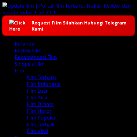
Skip
to
content
Request Film Silahkan Hubungi Telegram
Kami
Primary
Beranda
Menu
Review Film
Rekomendasi Film
Sinopsis Film
Film
Film Terbaru
Film Indonesia
Film Luar
Film Aksi
Film Drama
Film Horor
Film Populer
Film Terbaik
Film Viral