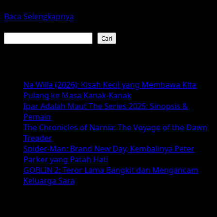
paling dinanti di tahun 2026. Franchise Minions yang...
Read
Baca Selengkapnya
more
Cari
about
Cari
Minions
&
Baca Juga :
Monsters
(2026):
Na Willa (2026): Kisah Kecil yang Membawa Kita
Petualangan
Pulang ke Masa Kanak-Kanak
Seru,
Ipar Adalah Maut The Series 2025: Sinopsis &
Karakter
Pemain
Baru,
The Chronicles of Narnia: The Voyage of the Dawn
dan
Treader
Humor
Spider-Man: Brand New Day, Kembalinya Peter
Tak
Parker yang Patah Hati
Terduga
GOBLIN 2: Teror Lama Bangkit dan Mengancam
Keluarga Sara
Arsip