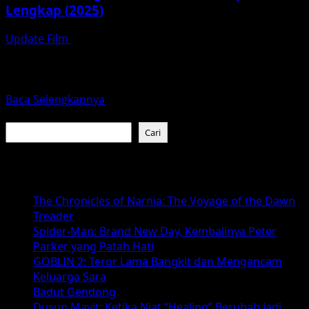
Lengkap (2025)
Update Film
November 6, 2025
Sinopsis Singkat Karate Kid: Legends (2025) kembali
menghidupkan warisan legendaris franchise Karate Kid
yang telah menginspirasi generasi...
Read
Baca Selengkapnya
more
Cari
about
Cari
Karate
Kid:
Baca Juga :
Legends
–
The Chronicles of Narnia: The Voyage of the Dawn
Review
Treader
&
Spider-Man: Brand New Day, Kembalinya Peter
Sinopsis
Parker yang Patah Hati
Lengkap
GOBLIN 2: Teror Lama Bangkit dan Mengancam
(2025)
Keluarga Sara
Badut Gendong
Dusun Mayit: Ketika Niat “Healing” Berubah Jadi