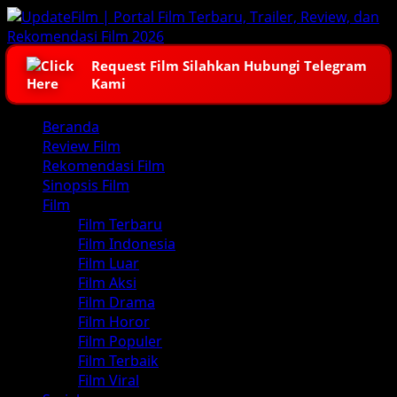
Skip
to
content
Request Film Silahkan Hubungi Telegram
Kami
Primary
Beranda
Menu
Review Film
Rekomendasi Film
Sinopsis Film
Film
Film Terbaru
Film Indonesia
Film Luar
Film Aksi
Film Drama
Film Horor
Film Populer
Film Terbaik
Film Viral