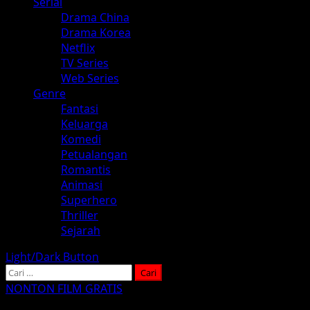
Serial
Drama China
Drama Korea
Netflix
TV Series
Web Series
Genre
Fantasi
Keluarga
Komedi
Petualangan
Romantis
Animasi
Superhero
Thriller
Sejarah
Light/Dark Button
Cari
untuk:
NONTON FILM GRATIS