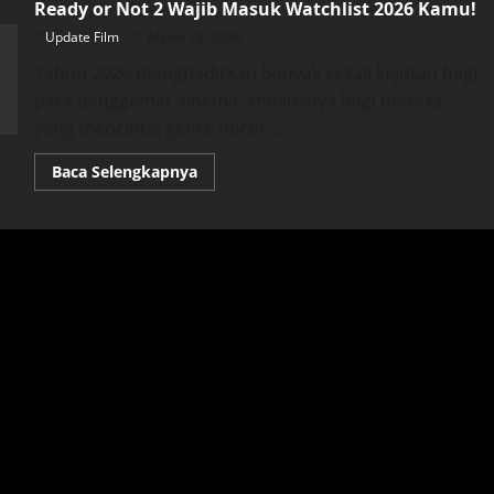
Ready or Not 2 Wajib Masuk Watchlist 2026 Kamu!
Update Film
Maret 18, 2026
Tahun 2026 menghadirkan banyak sekali kejutan bagi
para penggemar sinema, khususnya bagi mereka
yang mencintai genre horor...
Read
Baca Selengkapnya
more
about
Kembalinya
Permainan
Mematikan:
Mengapa
Ready
or
Not
2
Wajib
Masuk
Watchlist
2026
Kamu!