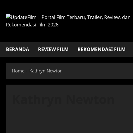
Skip
to
content
BERANDA
REVIEW FILM
REKOMENDASI FILM
Home
Kathryn Newton
Kathryn Newton