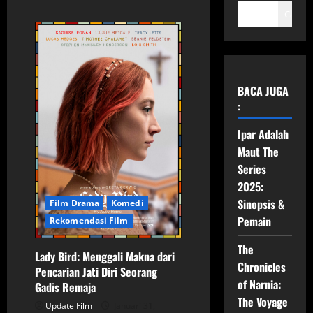
Cari
BACA JUGA
:
Ipar Adalah
Maut The
Series
2025:
Sinopsis &
Film Drama
Komedi
Pemain
Rekomendasi Film
The
Lady Bird: Menggali Makna dari
Chronicles
Pencarian Jati Diri Seorang
of Narnia:
Gadis Remaja
The Voyage
Update Film
Januari 31,