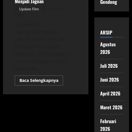
Menjadi Jagoan
Gendong
Update Film
Januari 19,
2026
Updatefilm
mempersembahkan
ARSIP
sebuah kisah luar biasa
Agustus
tentang masa depan,
2026
teknologi, dan hubungan
manusia dengan mesin.
Juli 2026
Real Steel...
Juni 2026
Read
Baca Selengkapnya
more
about
Real
April 2026
Steel:
Ketika
Robot
Maret 2026
Menjadi
Jagoan
Februari
2026