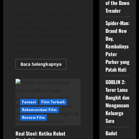
of the Dawn
2026
Treader
Lady Bird, film karya Greta
Gerwig, adalah sebuah
Spider-Man:
cerita tentang pencarian
Brand New
identitas seorang remaja
Day,
perempuan bernama
Kembalinya
Christine...
Peter
Parker yang
Read
Baca Selengkapnya
more
Patah Hati
about
Lady
Bird:
GOBLIN 2:
Menggali
Teror Lama
Makna
dari
Bangkit dan
Pencarian
Fantasi
Film Terbaik
Jati
Mengancam
Diri
Rekomendasi Film
Seorang
Keluarga
Gadis
Review Film
Sara
Remaja
Badut
Real Steel: Ketika Robot