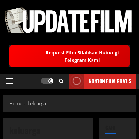
Skip
to
content
Request Film Silahkan Hubungi
Telegram Kami
NONTON FILM GRATIS
Primary
Menu
Home
keluarga
keluarga
CARI