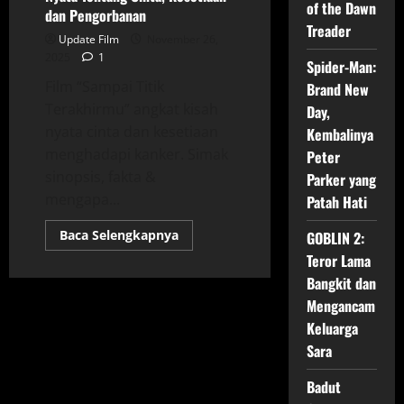
of the Dawn
dan Pengorbanan
Treader
Update Film
November 26,
2025
1
Spider-Man:
Film “Sampai Titik
Brand New
Terakhirmu” angkat kisah
Day,
nyata cinta dan kesetiaan
Kembalinya
menghadapi kanker. Simak
Peter
sinopsis, fakta &
Parker yang
mengapa...
Patah Hati
Read
Baca Selengkapnya
GOBLIN 2:
more
Teror Lama
about
Sampai
Bangkit dan
Titik
Terakhirmu:
Mengancam
Kisah
Nyata
Keluarga
Tentang
Cinta,
Sara
Kesetiaan
dan
Badut
Pengorbanan