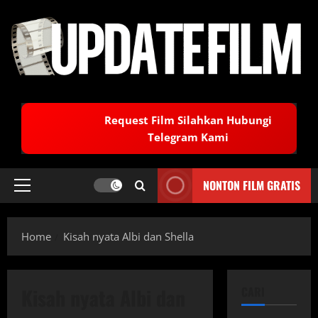
Skip
to
content
Request Film Silahkan Hubungi
Telegram Kami
NONTON FILM GRATIS
Primary
Menu
Home
Kisah nyata Albi dan Shella
Kisah nyata Albi dan
CARI