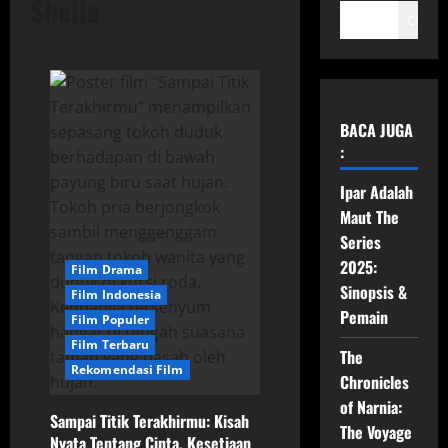
Shella
Cari
BACA JUGA
:
Ipar Adalah
Maut The
Series
2025:
Film Drama
Sinopsis &
Film Indonesia
Pemain
Film Populer
Film Terbaru
The
Rekomendasi Film
Chronicles
of Narnia:
Sampai Titik Terakhirmu: Kisah
The Voyage
Nyata Tentang Cinta, Kesetiaan