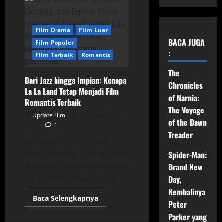
Film Drama
Film Luar
BACA JUGA
Film Populer
:
Film Terbaik
Romantis
The
Dari Jazz hingga Impian: Kenapa
Chronicles
La La Land Tetap Menjadi Film
of Narnia:
Romantis Terbaik
The Voyage
Update Film
Desember 11,
of the Dawn
2025
1
Treader
La La Land (2016) tidak
hanya sekadar film musikal;
Spider-Man:
ia adalah sebuah karya seni
Brand New
yang memadukan musik,...
Day,
Kembalinya
Read
Baca Selengkapnya
Peter
more
about
Parker yang
Dari