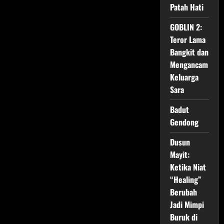
Jazz
Patah Hati
hingga
Impian:
Kenapa
GOBLIN 2:
La
La
Teror Lama
Land
Bangkit dan
Tetap
Menjadi
Mengancam
Film
Romantis
Keluarga
Terbaik
Sara
Badut
Gendong
Dusun
Mayit:
Ketika Niat
“Healing”
Berubah
Jadi Mimpi
Buruk di