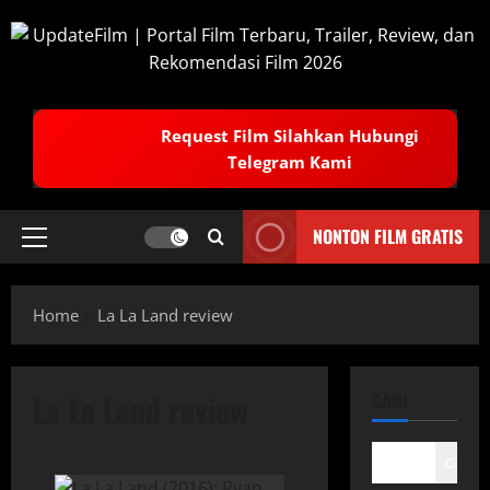
Skip
to
content
Request Film Silahkan Hubungi
Telegram Kami
NONTON FILM GRATIS
Primary
Menu
Home
La La Land review
La La Land review
CARI
Cari