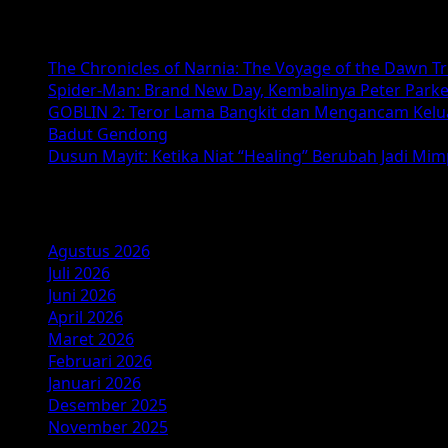
Hal
Baca Juga :
yang
Perlu
The Chronicles of Narnia: The Voyage of the Dawn T
Kamu
Spider-Man: Brand New Day, Kembalinya Peter Parke
Tahu
GOBLIN 2: Teror Lama Bangkit dan Mengancam Kelu
Sebelum
Badut Gendong
Menonton
Dusun Mayit: Ketika Niat “Healing” Berubah Jadi Mi
Suzzanna:
Santet
Arsip
Dosa
di
Atas
Agustus 2026
Dosa
Juli 2026
Juni 2026
April 2026
Maret 2026
Februari 2026
Januari 2026
Desember 2025
November 2025