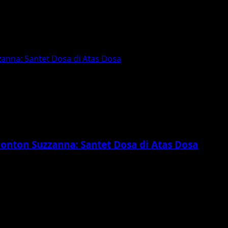
anna: Santet Dosa di Atas Dosa
nton Suzzanna: Santet Dosa di Atas Dosa
aknya pada Maret 2026 ini. Salah satu judul yang paling pe