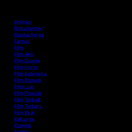
Kategori
Animasi
Dokumenter
Drama Korea
Fantasi
Film
Film Aksi
Film Drama
Film Horor
Film Indonesia
Film Komedi
Film Luar
Film Populer
Film Terbaik
Film Terbaru
Film Viral
Keluarga
Komedi
Netflix