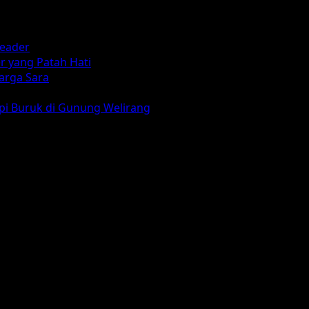
reader
r yang Patah Hati
arga Sara
mpi Buruk di Gunung Welirang