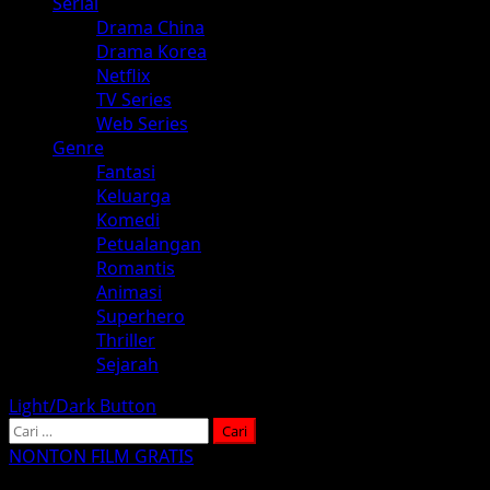
Serial
Drama China
Drama Korea
Netflix
TV Series
Web Series
Genre
Fantasi
Keluarga
Komedi
Petualangan
Romantis
Animasi
Superhero
Thriller
Sejarah
Light/Dark Button
Cari
untuk:
NONTON FILM GRATIS