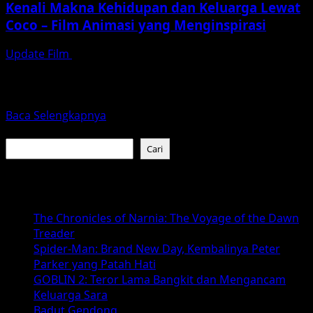
Kenali Makna Kehidupan dan Keluarga Lewat
Coco – Film Animasi yang Menginspirasi
Update Film
Desember 22, 2025
Film animasi Coco yang dirilis oleh Pixar Animation
Studios pada tahun 2017 adalah sebuah karya yang
tidak...
Read
Baca Selengkapnya
more
Cari
about
Cari
Kenali
Makna
Baca Juga :
Kehidupan
dan
The Chronicles of Narnia: The Voyage of the Dawn
Keluarga
Treader
Lewat
Spider-Man: Brand New Day, Kembalinya Peter
Coco
Parker yang Patah Hati
–
GOBLIN 2: Teror Lama Bangkit dan Mengancam
Film
Keluarga Sara
Animasi
Badut Gendong