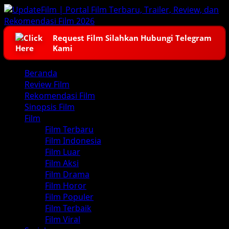
Skip
to
content
Request Film Silahkan Hubungi Telegram
Kami
Primary
Beranda
Menu
Review Film
Rekomendasi Film
Sinopsis Film
Film
Film Terbaru
Film Indonesia
Film Luar
Film Aksi
Film Drama
Film Horor
Film Populer
Film Terbaik
Film Viral