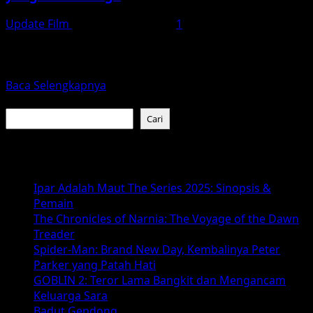
Update Film
Desember 26, 2025
1
Prisoners (2013), yang disutradarai oleh Denis
Villeneuve, adalah sebuah thriller psikologis yang
menegangkan dan penuh dengan plot...
Read
Baca Selengkapnya
more
Cari
about
Cari
Prisoners:
Keputusasaan
Baca Juga :
dalam
Pencarian
Ipar Adalah Maut The Series 2025: Sinopsis &
yang
Pemain
Tak
The Chronicles of Narnia: The Voyage of the Dawn
Terduga
Treader
Spider-Man: Brand New Day, Kembalinya Peter
Parker yang Patah Hati
GOBLIN 2: Teror Lama Bangkit dan Mengancam
Keluarga Sara
Badut Gendong