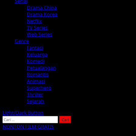
Serial
Drama China
Drama Korea
Netflix
TV Series
Web Series
Genre
Fantasi
Keluarga
Komedi
Petualangan
Romantis
Animasi
Superhero
Thriller
Sejarah
Light/Dark Button
Cari
untuk:
NONTON FILM GRATIS