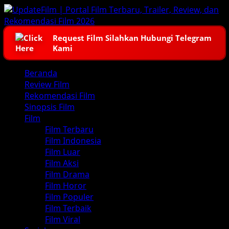
Skip
to
content
Request Film Silahkan Hubungi Telegram
Kami
Primary
Beranda
Menu
Review Film
Rekomendasi Film
Sinopsis Film
Film
Film Terbaru
Film Indonesia
Film Luar
Film Aksi
Film Drama
Film Horor
Film Populer
Film Terbaik
Film Viral