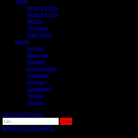
Serial
Drama China
Drama Korea
Netflix
TV Series
Web Series
Genre
Fantasi
Keluarga
Komedi
Petualangan
Romantis
Animasi
Superhero
Thriller
Sejarah
Light/Dark Button
Cari
untuk:
NONTON FILM GRATIS