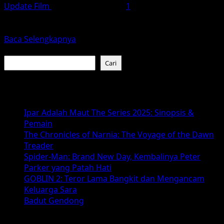
Update Film
Desember 11, 2025
1
La La Land (2016) tidak hanya sekadar film musikal; ia
adalah sebuah karya seni yang memadukan musik,...
Read
Baca Selengkapnya
more
Cari
about
Cari
Dari
Jazz
Baca Juga :
hingga
Impian:
Ipar Adalah Maut The Series 2025: Sinopsis &
Kenapa
Pemain
La
The Chronicles of Narnia: The Voyage of the Dawn
La
Treader
Land
Spider-Man: Brand New Day, Kembalinya Peter
Tetap
Parker yang Patah Hati
Menjadi
GOBLIN 2: Teror Lama Bangkit dan Mengancam
Film
Keluarga Sara
Romantis
Badut Gendong
Terbaik