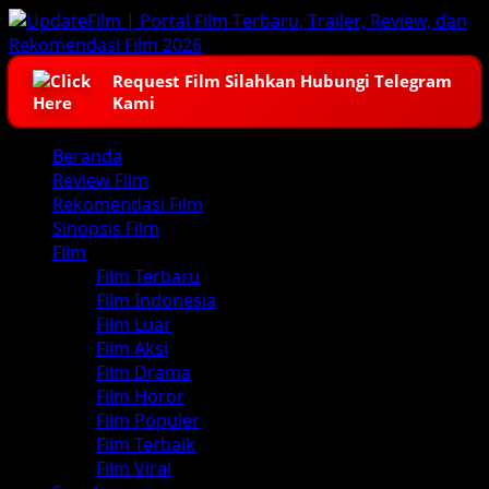
Skip
to
content
Request Film Silahkan Hubungi Telegram
Kami
Primary
Beranda
Menu
Review Film
Rekomendasi Film
Sinopsis Film
Film
Film Terbaru
Film Indonesia
Film Luar
Film Aksi
Film Drama
Film Horor
Film Populer
Film Terbaik
Film Viral