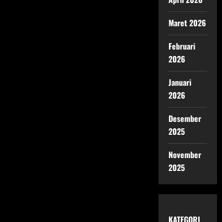
Maret 2026
Februari
2026
Januari
2026
Desember
2025
November
2025
KATEGORI