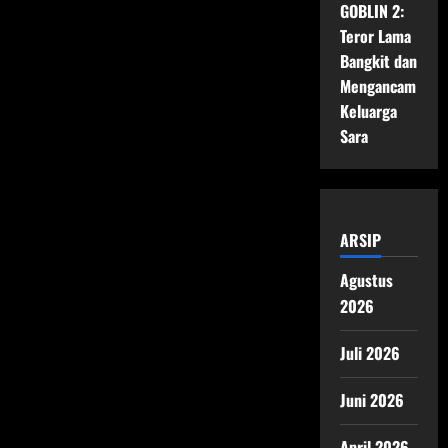
GOBLIN 2:
Teror Lama
Bangkit dan
Mengancam
Keluarga
Sara
ARSIP
Agustus
2026
Juli 2026
Juni 2026
April 2026