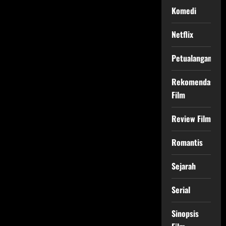
Komedi
Netflix
Petualangan
Rekomendasi
Film
Review Film
Romantis
Sejarah
Serial
Sinopsis