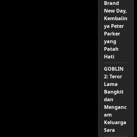
Budi
Brand
(2026):
New Day,
Komedi
Balas
Kembalin
Dendam
yang
ya Peter
Bikin
Ketawa
Parker
Sambil
Kesel
yang
Patah
Hati
GOBLIN
2: Teror
Lama
Bangkit
dan
Menganc
am
Keluarga
Sara