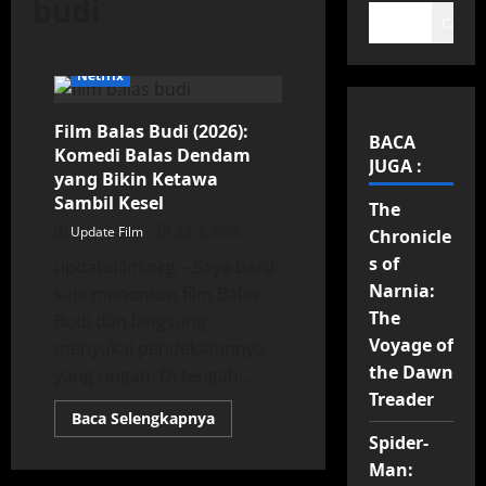
budi
Film Terbaik
Cari
Film Terbaru
Film Viral
Netflix
Film Balas Budi (2026):
BACA
Komedi Balas Dendam
JUGA :
yang Bikin Ketawa
Sambil Kesel
The
Update Film
Juli 2, 2026
Chronicle
s of
updatefilm.org – Saya baru
Narnia:
saja menonton film Balas
The
Budi dan langsung
Voyage of
menyukai pendekatannya
the Dawn
yang ringan. Di tengah...
Treader
Read
Baca Selengkapnya
more
Spider-
about
Film
Man:
Balas