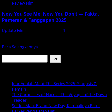
Review Film
Now You See Me: Now You Don’t — Fakta,
Pemeran & Tanggapan 2025
Update Film
November 27, 2025
1
Now You See Me: Now You Don’t — Sekuel Penuh Ilusi
2025 Setelah hampir satu dekade sejak...
Read
Baca Selengkapnya
more
Cari
about
Cari
Now
You
Baca Juga :
See
Me:
Ipar Adalah Maut The Series 2025: Sinopsis &
Now
Pemain
You
The Chronicles of Narnia: The Voyage of the Dawn
Don’t
Treader
—
Spider-Man: Brand New Day, Kembalinya Peter
Fakta,
Parker yang Patah Hati