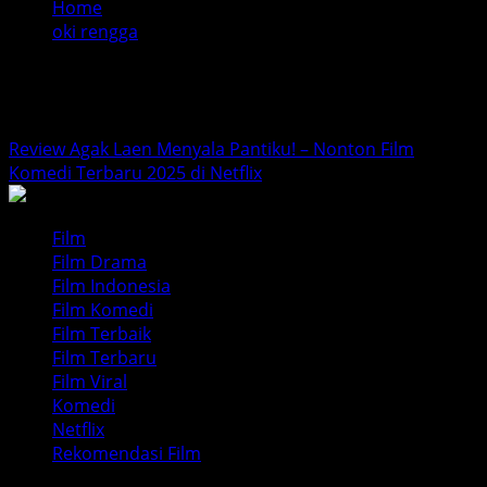
Home
oki rengga
oki rengga
Review Agak Laen Menyala Pantiku! – Nonton Film
Komedi Terbaru 2025 di Netflix
Film
Film Drama
Film Indonesia
Film Komedi
Film Terbaik
Film Terbaru
Film Viral
Komedi
Netflix
Rekomendasi Film