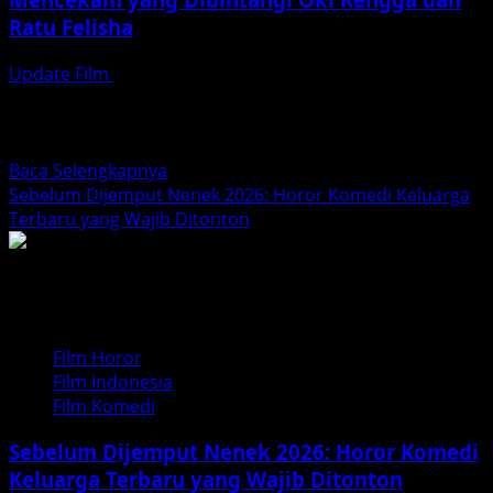
2025
Ratu Felisha
di
Netflix
Update Film
April 4, 2026
Antusiasme pecinta film horor Indonesia kembali
memuncak dengan munculnya kabar mengenai perilisan
film terbaru berjudul Tiba Tiba...
Read
Baca Selengkapnya
more
Sebelum Dijemput Nenek 2026: Horor Komedi Keluarga
about
Terbaru yang Wajib Ditonton
Tiba
Tiba
Setan
(2026):
Komedi
Film Horor
Horor
Film Indonesia
Mencekam
Film Komedi
yang
Dibintangi
Sebelum Dijemput Nenek 2026: Horor Komedi
Oki
Keluarga Terbaru yang Wajib Ditonton
Rengga