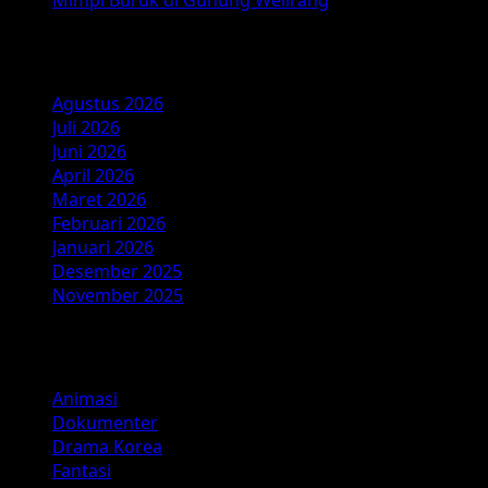
Mimpi Buruk di Gunung Welirang
Arsip
Agustus 2026
Juli 2026
Juni 2026
April 2026
Maret 2026
Februari 2026
Januari 2026
Desember 2025
November 2025
Kategori
Animasi
Dokumenter
Drama Korea
Fantasi