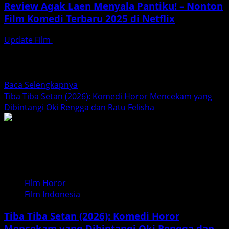
Review Agak Laen Menyala Pantiku! – Nonton
Film Komedi Terbaru 2025 di Netflix
Update Film
Juni 26, 2026
updatefilm.org – Agak Laen: Menyala Pantiku! kembali
bikin heboh jagat hiburan Indonesia. Film komedi yang
tayang perdana...
Read
Baca Selengkapnya
more
Tiba Tiba Setan (2026): Komedi Horor Mencekam yang
about
Dibintangi Oki Rengga dan Ratu Felisha
Review
Agak
Laen
Menyala
Pantiku!
–
Film Horor
Nonton
Film Indonesia
Film
Komedi
Tiba Tiba Setan (2026): Komedi Horor
Terbaru
Mencekam yang Dibintangi Oki Rengga dan