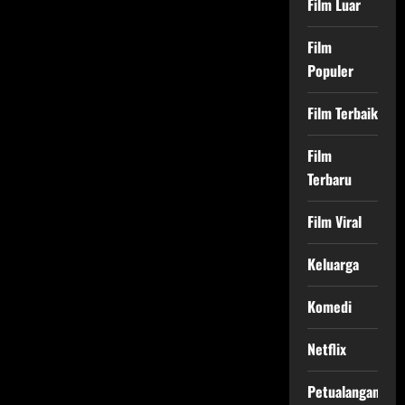
Film Luar
Film
Populer
Film Terbaik
Film
Terbaru
Film Viral
Keluarga
Komedi
Netflix
Petualangan