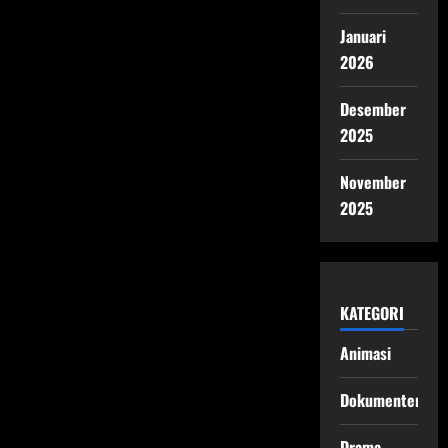
Januari
2026
Desember
2025
November
2025
KATEGORI
Animasi
Dokumenter
Drama