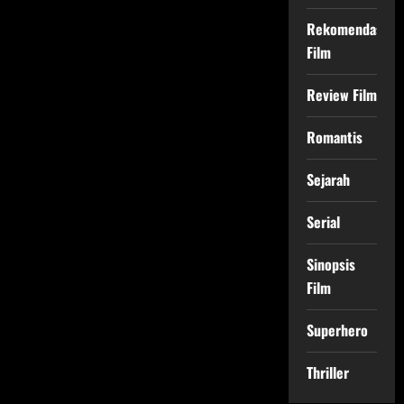
Rekomendasi
Film
Review Film
Romantis
Sejarah
Serial
Sinopsis
Film
Superhero
Thriller