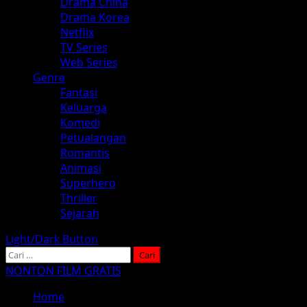
Drama China
Drama Korea
Netflix
TV Series
Web Series
Genre
Fantasi
Keluarga
Komedi
Petualangan
Romantis
Animasi
Superhero
Thriller
Sejarah
Light/Dark Button
Cari
untuk:
NONTON FILM GRATIS
Home