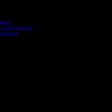
n
reader
r yang Patah Hati
arga Sara