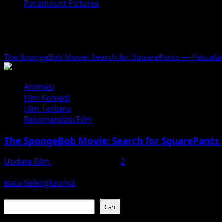
Paramount Pictures
Paramount Pictures
The SpongeBob Movie: Search for SquarePants — Petuala
Animasi
Film Komedi
Film Terbaru
Rekomendasi Film
The SpongeBob Movie: Search for SquarePants
Update Film
Desember 8, 2025
2
Setelah lama dinanti — kini giliran sahabat kotak kuning fa
Read
Baca Selengkapnya
more
Cari
about
Cari
The