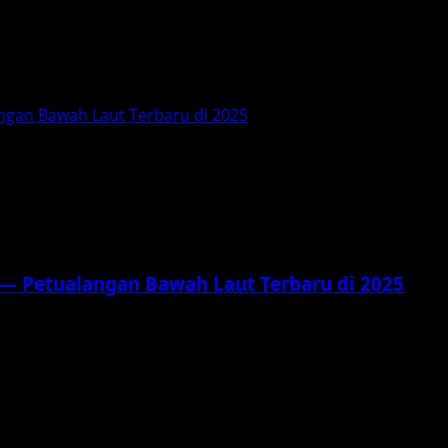
ngan Bawah Laut Terbaru di 2025
 — Petualangan Bawah Laut Terbaru di 2025
vorit kita kembali ke layar lebar. The SpongeBob...