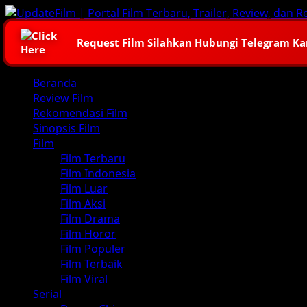
Skip
to
content
Request Film Silahkan Hubungi Telegram K
Primary
Beranda
Menu
Review Film
Rekomendasi Film
Sinopsis Film
Film
Film Terbaru
Film Indonesia
Film Luar
Film Aksi
Film Drama
Film Horor
Film Populer
Film Terbaik
Film Viral
Serial