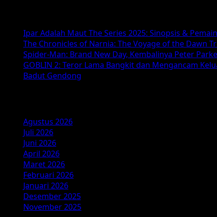
SpongeBob
Baca Juga :
Movie:
Search
Ipar Adalah Maut The Series 2025: Sinopsis & Pemai
for
The Chronicles of Narnia: The Voyage of the Dawn T
SquarePants
Spider-Man: Brand New Day, Kembalinya Peter Parke
—
GOBLIN 2: Teror Lama Bangkit dan Mengancam Kelu
Petualangan
Badut Gendong
Bawah
Laut
Arsip
Terbaru
di
2025
Agustus 2026
Juli 2026
Juni 2026
April 2026
Maret 2026
Februari 2026
Januari 2026
Desember 2025
November 2025