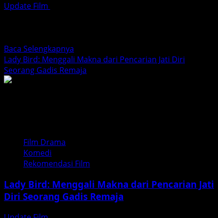
Update Film
Februari 2, 2026
Sinopsis Film: Kucumbu Tubuh Indahku adalah film
Indonesia yang mengisahkan perjalanan emosional dan
fisik seorang pria dalam...
Read
Baca Selengkapnya
more
Lady Bird: Menggali Makna dari Pencarian Jati Diri
about
Seorang Gadis Remaja
Kucumbu
Tubuh
Indahku:
Menari
Untuk
Kebebasan
Film Drama
Identitas
Komedi
dan
Rekomendasi Film
Cinta
Lady Bird: Menggali Makna dari Pencarian Jati
Diri Seorang Gadis Remaja
Update Film
Januari 31, 2026