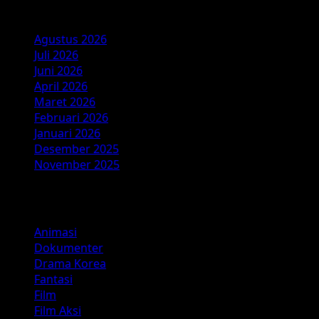
Arsip
Agustus 2026
Juli 2026
Juni 2026
April 2026
Maret 2026
Februari 2026
Januari 2026
Desember 2025
November 2025
Kategori
Animasi
Dokumenter
Drama Korea
Fantasi
Film
Film Aksi