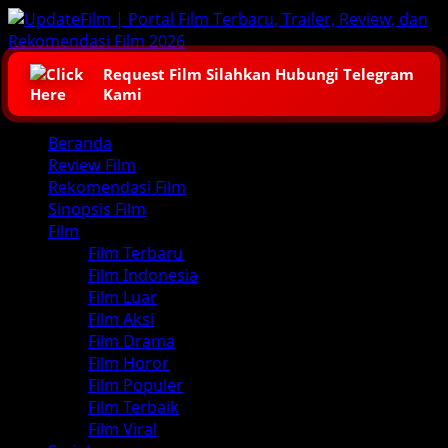
Skip
to
content
Request Film Silahkan Hubungi Telegram
Kami
Primary
Beranda
Menu
Review Film
Rekomendasi Film
Sinopsis Film
Film
Film Terbaru
Film Indonesia
Film Luar
Film Aksi
Film Drama
Film Horor
Film Populer
Film Terbaik
Film Viral