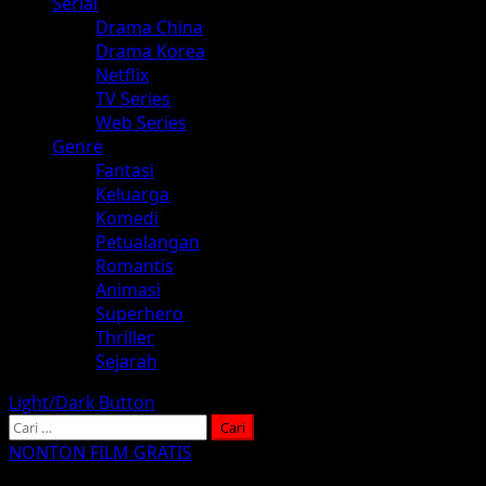
Serial
Drama China
Drama Korea
Netflix
TV Series
Web Series
Genre
Fantasi
Keluarga
Komedi
Petualangan
Romantis
Animasi
Superhero
Thriller
Sejarah
Light/Dark Button
Cari
untuk:
NONTON FILM GRATIS