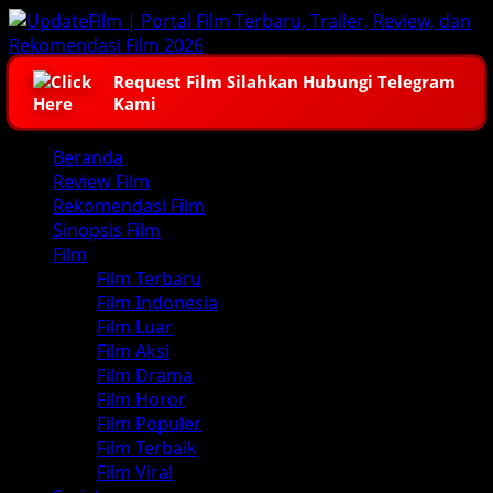
Skip
to
content
Request Film Silahkan Hubungi Telegram
Kami
Primary
Beranda
Menu
Review Film
Rekomendasi Film
Sinopsis Film
Film
Film Terbaru
Film Indonesia
Film Luar
Film Aksi
Film Drama
Film Horor
Film Populer
Film Terbaik
Film Viral