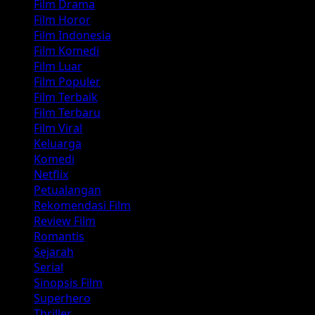
Film Drama
Film Horor
Film Indonesia
Film Komedi
Film Luar
Film Populer
Film Terbaik
Film Terbaru
Film Viral
Keluarga
Komedi
Netflix
Petualangan
Rekomendasi Film
Review Film
Romantis
Sejarah
Serial
Sinopsis Film
Superhero
Thriller