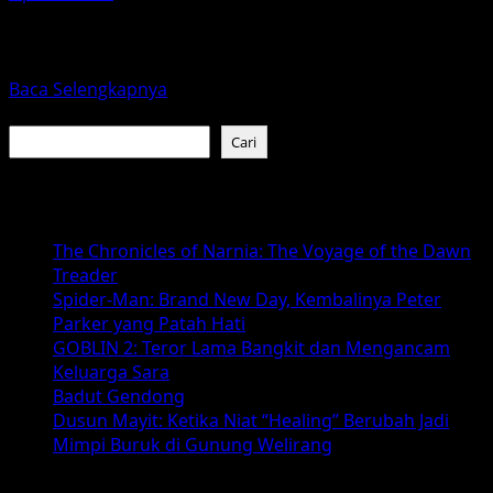
Pixar kembali menghadirkan keajaiban di dunia film
animasi dengan Hoppers (2026), sebuah film yang
menggabungkan petualangan epik...
Read
Baca Selengkapnya
more
Cari
about
Cari
Film
Hoppers
Baca Juga :
(2026):
Film
The Chronicles of Narnia: The Voyage of the Dawn
Pixar
Treader
yang
Spider-Man: Brand New Day, Kembalinya Peter
Membawa
Parker yang Patah Hati
Keajaiban
GOBLIN 2: Teror Lama Bangkit dan Mengancam
Teknologi
Keluarga Sara
dan
Badut Gendong
Keluarga
Dusun Mayit: Ketika Niat “Healing” Berubah Jadi
ke
Mimpi Buruk di Gunung Welirang
Layar
Lebar