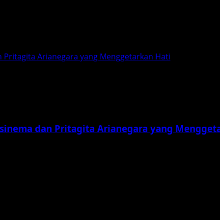
 Pritagita Arianegara yang Menggetarkan Hati
isinema dan Pritagita Arianegara yang Mengget
nah air, salah satunya dengan kehadiran film Ku Peluk...