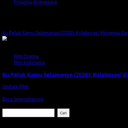
Pritagita Arianegara
Pritagita Arianegara
Ku Peluk Kamu Selamanya (2026): Kolaborasi Visinema dan
Film Drama
Film Indonesia
Ku Peluk Kamu Selamanya (2026): Kolaborasi V
Update Film
April 5, 2026
Tahun 2026 menjadi tahun yang produktif bagi perfilman ta
Read
Baca Selengkapnya
more
Cari
about
Cari
Ku
Peluk
Baca Juga :