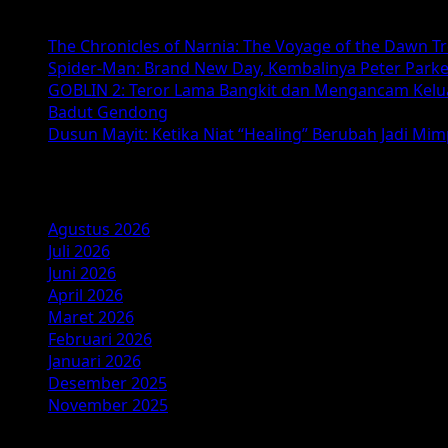
Kamu
Selamanya
The Chronicles of Narnia: The Voyage of the Dawn T
(2026):
Spider-Man: Brand New Day, Kembalinya Peter Parke
Kolaborasi
GOBLIN 2: Teror Lama Bangkit dan Mengancam Kelu
Visinema
Badut Gendong
dan
Dusun Mayit: Ketika Niat “Healing” Berubah Jadi Mi
Pritagita
Arianegara
Arsip
yang
Menggetarkan
Hati
Agustus 2026
Juli 2026
Juni 2026
April 2026
Maret 2026
Februari 2026
Januari 2026
Desember 2025
November 2025