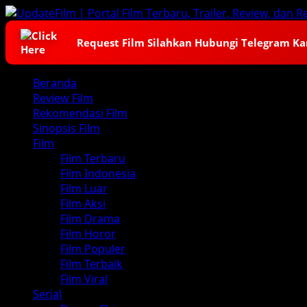
Skip
to
content
Request Film Silahkan Hubungi Telegram K
Primary
Beranda
Menu
Review Film
Rekomendasi Film
Sinopsis Film
Film
Film Terbaru
Film Indonesia
Film Luar
Film Aksi
Film Drama
Film Horor
Film Populer
Film Terbaik
Film Viral
Serial