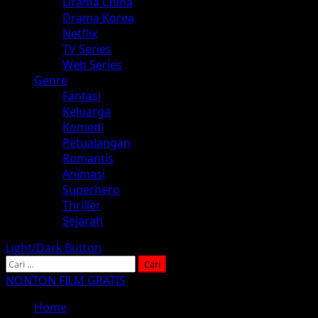
Drama China
Drama Korea
Netflix
TV Series
Web Series
Genre
Fantasi
Keluarga
Komedi
Petualangan
Romantis
Animasi
Superhero
Thriller
Sejarah
Light/Dark Button
Cari
untuk:
NONTON FILM GRATIS
Home