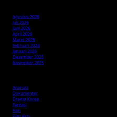
Arsip
Agustus 2026
Juli 2026
Juni 2026
April 2026
Maret 2026
Februari 2026
Januari 2026
Desember 2025
November 2025
Kategori
Animasi
Dokumenter
Drama Korea
Fantasi
Film
Film Aksi