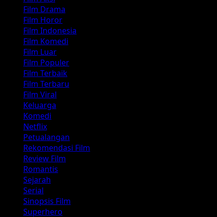
Film Drama
Film Horor
Film Indonesia
Film Komedi
Film Luar
Film Populer
Film Terbaik
Film Terbaru
Film Viral
Keluarga
Komedi
Netflix
Petualangan
Rekomendasi Film
Review Film
Romantis
Sejarah
Serial
Sinopsis Film
Superhero