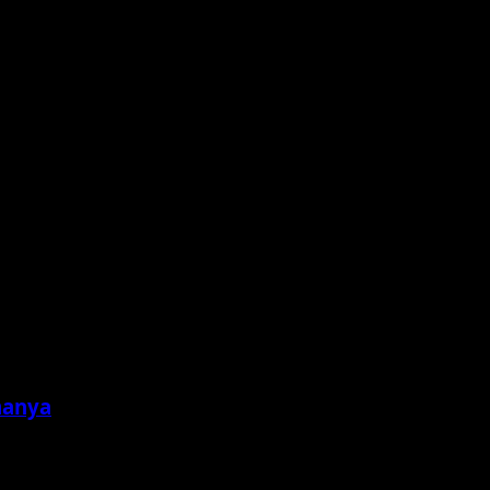
manya
lisnya yang ikonik,...