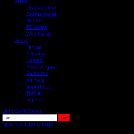
Serial
Drama China
Drama Korea
Netflix
TV Series
Web Series
Genre
Fantasi
Keluarga
Komedi
Petualangan
Romantis
Animasi
Superhero
Thriller
Sejarah
Light/Dark Button
Cari
untuk:
NONTON FILM GRATIS