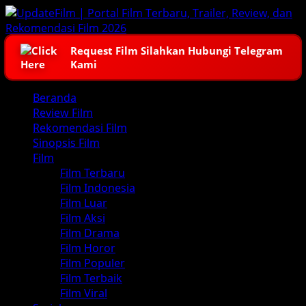
Skip
to
content
Request Film Silahkan Hubungi Telegram
Kami
Primary
Beranda
Menu
Review Film
Rekomendasi Film
Sinopsis Film
Film
Film Terbaru
Film Indonesia
Film Luar
Film Aksi
Film Drama
Film Horor
Film Populer
Film Terbaik
Film Viral