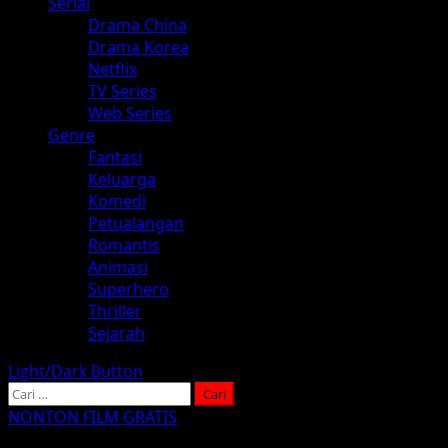
Serial
Drama China
Drama Korea
Netflix
TV Series
Web Series
Genre
Fantasi
Keluarga
Komedi
Petualangan
Romantis
Animasi
Superhero
Thriller
Sejarah
Light/Dark Button
Cari
untuk:
NONTON FILM GRATIS