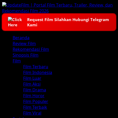
Skip
to
content
Request Film Silahkan Hubungi Telegram
Kami
Primary
Beranda
Menu
Review Film
Rekomendasi Film
Sinopsis Film
Film
Film Terbaru
Film Indonesia
Film Luar
Film Aksi
Film Drama
Film Horor
Film Populer
Film Terbaik
Film Viral