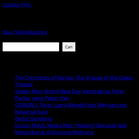
Update Film
April 5, 2026
Tahun 2026 menjadi tahun yang produktif bagi perfilman
tanah air, salah satunya dengan kehadiran film Ku
Peluk...
Read
Baca Selengkapnya
more
Cari
about
Cari
Ku
Peluk
Baca Juga :
Kamu
Selamanya
The Chronicles of Narnia: The Voyage of the Dawn
(2026):
Treader
Kolaborasi
Spider-Man: Brand New Day, Kembalinya Peter
Visinema
Parker yang Patah Hati
dan
GOBLIN 2: Teror Lama Bangkit dan Mengancam
Pritagita
Keluarga Sara
Arianegara
Badut Gendong
yang
Dusun Mayit: Ketika Niat “Healing” Berubah Jadi
Menggetarkan
Mimpi Buruk di Gunung Welirang
Hati