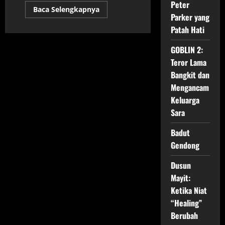
Peter
Read
Baca Selengkapnya
more
Parker yang
about
Patah Hati
Bila
Esok
Ibu
GOBLIN 2:
Tiada
Teror Lama
Bangkit dan
Mengancam
Keluarga
Sara
Badut
Gendong
Dusun
Mayit:
Ketika Niat
“Healing”
Berubah