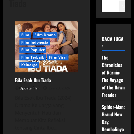
Tiada
Cari
Film
Film Drama
BACA JUGA
Film Indonesia
:
Film Populer
The
Film Terbaik
Film Viral
Chronicles
Keluarga
of Narnia:
The Voyage
Bila Esok Ibu Tiada
of the Dawn
Update Film
Juni 23, 2026
Treader
Bila Esok Ibu Tiada (2024):
Drama Keluarga yang
Spider-Man:
Menyentuh Hati dan
Brand New
Membuat Kita Refleksi
Day,
tentang Cinta Ibu...
Kembalinya