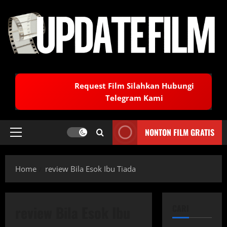
Skip
to
content
Request Film Silahkan Hubungi
Telegram Kami
NONTON FILM GRATIS
Primary
Menu
Home
review Bila Esok Ibu Tiada
review Bila Esok Ibu
CARI