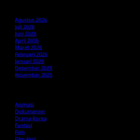
Arsip
Agustus 2026
Juli 2026
Juni 2026
April 2026
Maret 2026
Februari 2026
Januari 2026
Desember 2025
November 2025
Kategori
Animasi
Dokumenter
Drama Korea
Fantasi
Film
Film Aksi