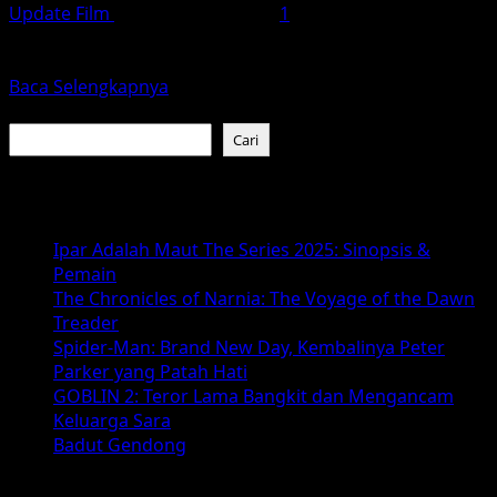
Update Film
Desember 11, 2025
1
La La Land (2016) tidak hanya sekadar film musikal; ia
adalah sebuah karya seni yang memadukan musik,...
Read
Baca Selengkapnya
more
Cari
about
Cari
Dari
Jazz
Baca Juga :
hingga
Impian:
Ipar Adalah Maut The Series 2025: Sinopsis &
Kenapa
Pemain
La
The Chronicles of Narnia: The Voyage of the Dawn
La
Treader
Land
Spider-Man: Brand New Day, Kembalinya Peter
Tetap
Parker yang Patah Hati
Menjadi
GOBLIN 2: Teror Lama Bangkit dan Mengancam
Film
Keluarga Sara
Romantis
Badut Gendong
Terbaik