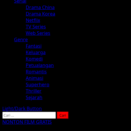
Serial
Drama China
Drama Korea
Netflix
TV Series
Web Series
Genre
Fantasi
Keluarga
Komedi
Petualangan
Romantis
Animasi
Superhero
Thriller
Sejarah
Light/Dark Button
Cari
untuk:
NONTON FILM GRATIS