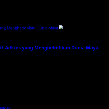
s yang Menghebohkan Dunia Maya
Scott Adkins yang Menghebohkan Dunia Maya
ins yang Mengguncang YouTube Oleh: updatefilm.org – Peng
n
reader