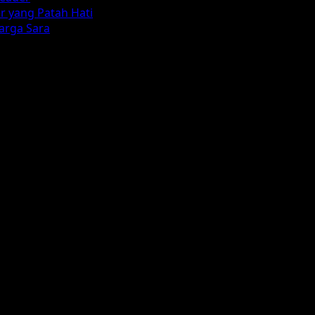
r yang Patah Hati
arga Sara