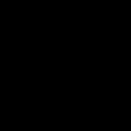
gemar Film...