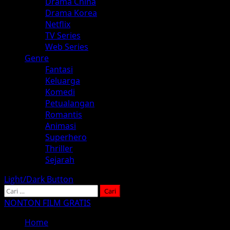
Drama China
Drama Korea
Netflix
TV Series
Web Series
Genre
Fantasi
Keluarga
Komedi
Petualangan
Romantis
Animasi
Superhero
Thriller
Sejarah
Light/Dark Button
Cari
untuk:
NONTON FILM GRATIS
Home