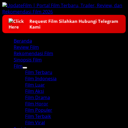
Skip
to
content
Request Film Silahkan Hubungi Telegram
Kami
Primary
Beranda
Menu
Review Film
Rekomendasi Film
Sinopsis Film
Film
Film Terbaru
Film Indonesia
Film Luar
Film Aksi
Film Drama
Film Horor
Film Populer
Film Terbaik
Film Viral