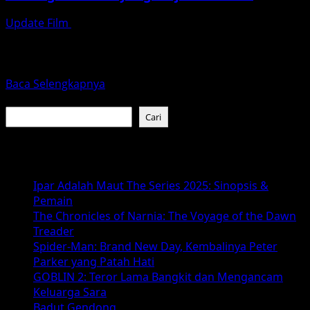
Update Film
Februari 12, 2026
Film Sebelum Dijemput Nenek adalah salah satu rilisan
film Indonesia yang paling dinanti pada awal tahun
2026....
Read
Baca Selengkapnya
more
Cari
about
Cari
Sebelum
Dijemput
Baca Juga :
Nenek
2026:
Ipar Adalah Maut The Series 2025: Sinopsis &
Horor
Pemain
Komedi
The Chronicles of Narnia: The Voyage of the Dawn
Keluarga
Treader
Terbaru
Spider-Man: Brand New Day, Kembalinya Peter
yang
Parker yang Patah Hati
Wajib
GOBLIN 2: Teror Lama Bangkit dan Mengancam
Ditonton
Keluarga Sara
Badut Gendong