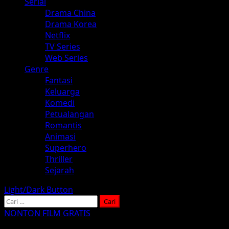
Serial
Drama China
Drama Korea
Netflix
TV Series
Web Series
Genre
Fantasi
Keluarga
Komedi
Petualangan
Romantis
Animasi
Superhero
Thriller
Sejarah
Light/Dark Button
Cari
untuk:
NONTON FILM GRATIS