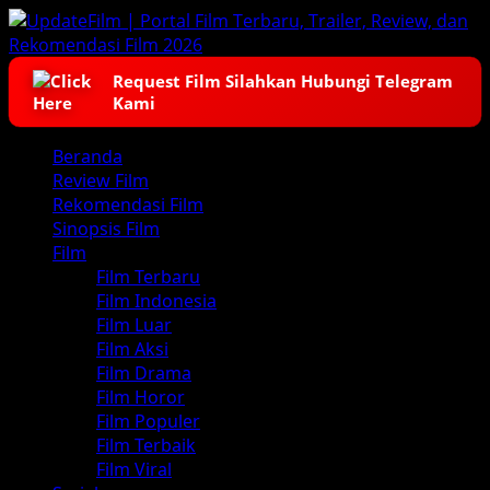
Skip
to
content
Request Film Silahkan Hubungi Telegram
Kami
Primary
Beranda
Menu
Review Film
Rekomendasi Film
Sinopsis Film
Film
Film Terbaru
Film Indonesia
Film Luar
Film Aksi
Film Drama
Film Horor
Film Populer
Film Terbaik
Film Viral