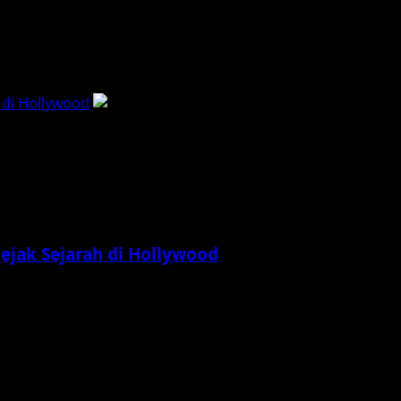
 di Hollywood
ejak Sejarah di Hollywood
 biasa, tetapi juga sebuah fenomena budaya yang merubah c