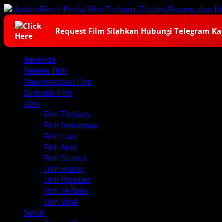
Skip
to
content
Request Film Silahkan Hubungi Telegram K
Primary
Beranda
Menu
Review Film
Rekomendasi Film
Sinopsis Film
Film
Film Terbaru
Film Indonesia
Film Luar
Film Aksi
Film Drama
Film Horor
Film Populer
Film Terbaik
Film Viral
Serial