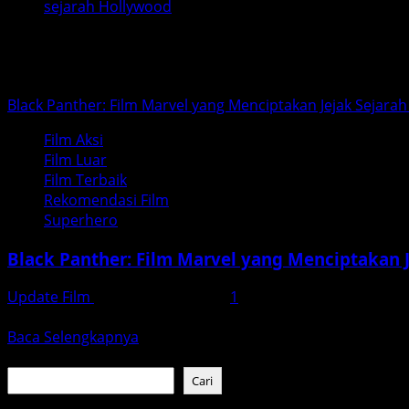
sejarah Hollywood
sejarah Hollywood
Black Panther: Film Marvel yang Menciptakan Jejak Sejarah
Film Aksi
Film Luar
Film Terbaik
Rekomendasi Film
Superhero
Black Panther: Film Marvel yang Menciptakan J
Update Film
Desember 18, 2025
1
Black Panther tidak hanya menjadi sebuah film superhero
Read
Baca Selengkapnya
more
Cari
about
Cari
Black