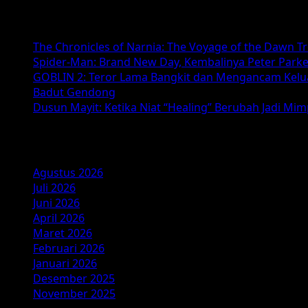
Panther:
Baca Juga :
Film
Marvel
The Chronicles of Narnia: The Voyage of the Dawn T
yang
Spider-Man: Brand New Day, Kembalinya Peter Parke
Menciptakan
GOBLIN 2: Teror Lama Bangkit dan Mengancam Kelu
Jejak
Badut Gendong
Sejarah
Dusun Mayit: Ketika Niat “Healing” Berubah Jadi Mi
di
Hollywood
Arsip
Agustus 2026
Juli 2026
Juni 2026
April 2026
Maret 2026
Februari 2026
Januari 2026
Desember 2025
November 2025