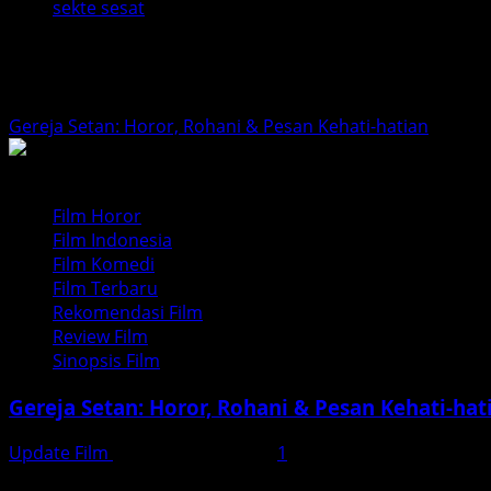
sekte sesat
sekte sesat
Gereja Setan: Horor, Rohani & Pesan Kehati-hatian
Film Horor
Film Indonesia
Film Komedi
Film Terbaru
Rekomendasi Film
Review Film
Sinopsis Film
Gereja Setan: Horor, Rohani & Pesan Kehati-hat
Update Film
November 21, 2025
1
Ulasan mendalam Gereja Setan (2025): kisah nyata Mongol S