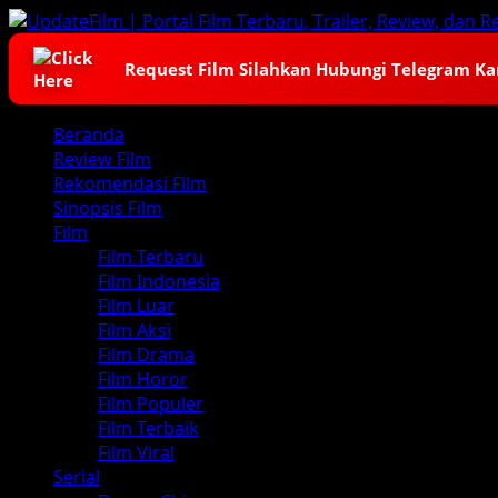
Skip
to
content
Request Film Silahkan Hubungi Telegram K
Primary
Beranda
Menu
Review Film
Rekomendasi Film
Sinopsis Film
Film
Film Terbaru
Film Indonesia
Film Luar
Film Aksi
Film Drama
Film Horor
Film Populer
Film Terbaik
Film Viral
Serial