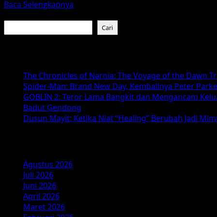
Read
Baca Selengkapnya
more
Cari
about
Cari
Gereja
Setan:
Baca Juga :
Horor,
Rohani
The Chronicles of Narnia: The Voyage of the Dawn T
&
Spider-Man: Brand New Day, Kembalinya Peter Parke
Pesan
GOBLIN 2: Teror Lama Bangkit dan Mengancam Kelu
Kehati-
Badut Gendong
hatian
Dusun Mayit: Ketika Niat “Healing” Berubah Jadi Mi
Arsip
Agustus 2026
Juli 2026
Juni 2026
April 2026
Maret 2026