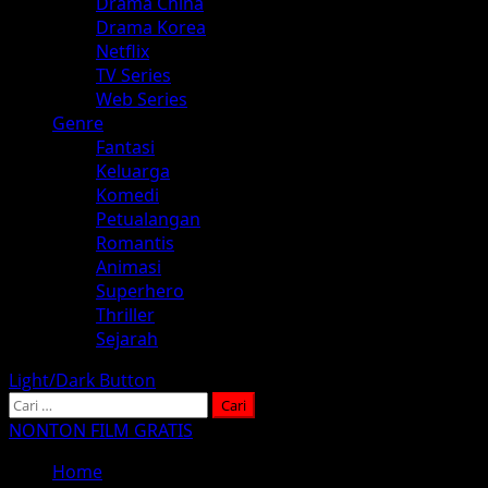
Drama China
Drama Korea
Netflix
TV Series
Web Series
Genre
Fantasi
Keluarga
Komedi
Petualangan
Romantis
Animasi
Superhero
Thriller
Sejarah
Light/Dark Button
Cari
untuk:
NONTON FILM GRATIS
Home