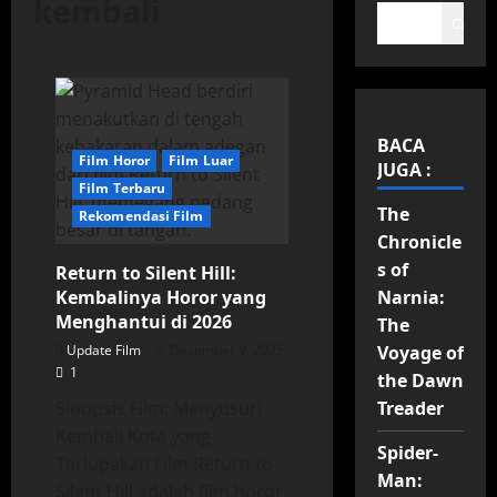
kembali
Cari
BACA
Film Horor
Film Luar
JUGA :
Film Terbaru
The
Rekomendasi Film
Chronicle
s of
Return to Silent Hill:
Kembalinya Horor yang
Narnia:
Menghantui di 2026
The
Update Film
Desember 9, 2025
Voyage of
1
the Dawn
Sinopsis Film: Menyusuri
Treader
Kembali Kota yang
Spider-
Terlupakan Film Return to
Man:
Silent Hill adalah film horor