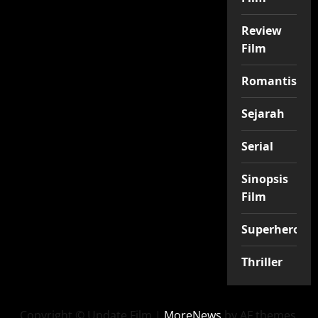
Review
Film
Romantis
Sejarah
Serial
Sinopsis
Film
Superhero
Thriller
Copyright © Update Film
|
MoreNews
by AF themes.