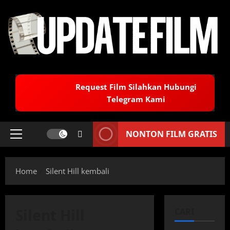
Skip
to
content
Request Film Silahkan Hubungi
Telegram Kami
NONTON FILM GRATIS
Primary
Menu
Home
Silent Hill kembali
Silent Hill
CARI