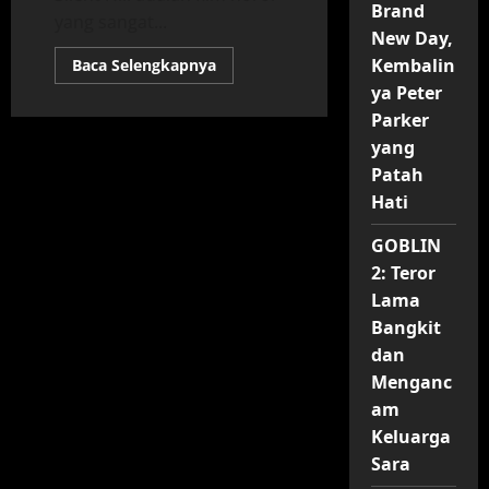
Brand
yang sangat...
New Day,
Read
Kembalin
Baca Selengkapnya
more
ya Peter
about
Return
Parker
to
Silent
yang
Hill:
Kembalinya
Patah
Horor
Hati
yang
Menghantui
di
GOBLIN
2026
2: Teror
Lama
Bangkit
dan
Menganc
am
Keluarga
Sara