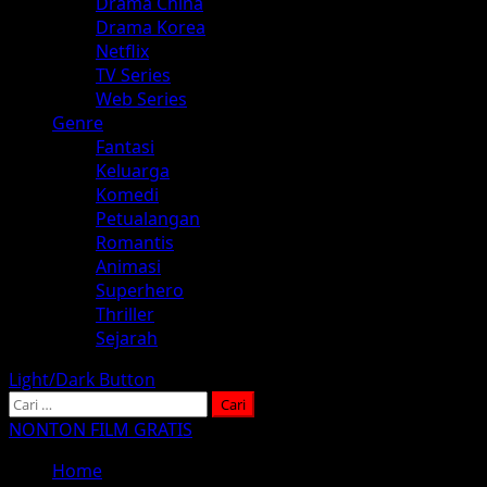
Drama China
Drama Korea
Netflix
TV Series
Web Series
Genre
Fantasi
Keluarga
Komedi
Petualangan
Romantis
Animasi
Superhero
Thriller
Sejarah
Light/Dark Button
Cari
untuk:
NONTON FILM GRATIS
Home