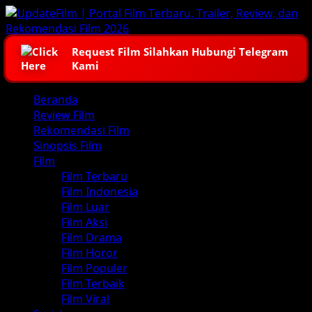
Skip
to
content
Request Film Silahkan Hubungi Telegram
Kami
Primary
Beranda
Menu
Review Film
Rekomendasi Film
Sinopsis Film
Film
Film Terbaru
Film Indonesia
Film Luar
Film Aksi
Film Drama
Film Horor
Film Populer
Film Terbaik
Film Viral