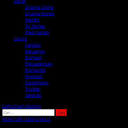
Serial
Drama China
Drama Korea
Netflix
TV Series
Web Series
Genre
Fantasi
Keluarga
Komedi
Petualangan
Romantis
Animasi
Superhero
Thriller
Sejarah
Light/Dark Button
Cari
untuk:
NONTON FILM GRATIS