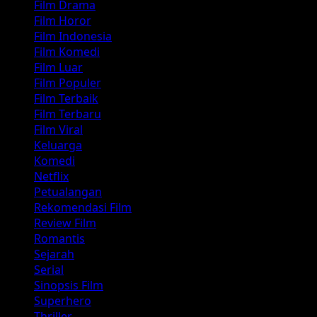
Film Drama
Film Horor
Film Indonesia
Film Komedi
Film Luar
Film Populer
Film Terbaik
Film Terbaru
Film Viral
Keluarga
Komedi
Netflix
Petualangan
Rekomendasi Film
Review Film
Romantis
Sejarah
Serial
Sinopsis Film
Superhero
Thriller