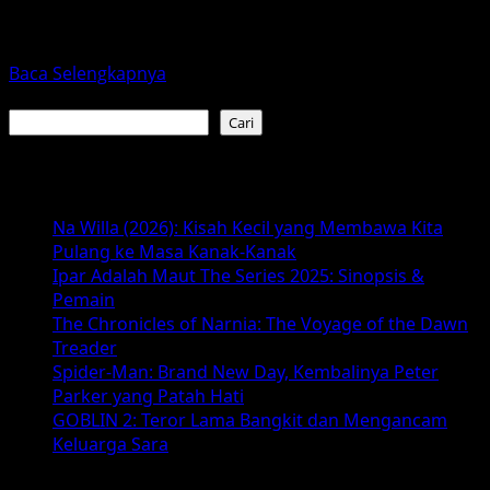
Industri perfilman Indonesia kembali menghadirkan
karya yang menyentuh relung spiritual penonton melalui
film berjudul Tuhan, Benarkah Kau...
Read
Baca Selengkapnya
more
Cari
about
Cari
Sinopsis
dan
Baca Juga :
Jadwal
Tayang
Na Willa (2026): Kisah Kecil yang Membawa Kita
Tuhan,
Pulang ke Masa Kanak-Kanak
Benarkah
Ipar Adalah Maut The Series 2025: Sinopsis &
Kau
Pemain
Mendengarku?
The Chronicles of Narnia: The Voyage of the Dawn
(2026)
Treader
Spider-Man: Brand New Day, Kembalinya Peter
Parker yang Patah Hati
GOBLIN 2: Teror Lama Bangkit dan Mengancam
Keluarga Sara