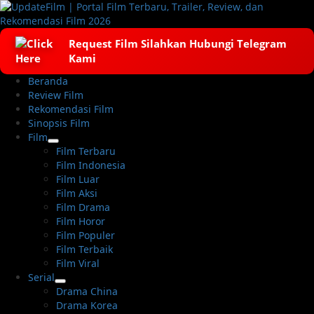
Skip
to
content
Request Film Silahkan Hubungi Telegram
Kami
Primary
Beranda
Menu
Review Film
Rekomendasi Film
Sinopsis Film
Film
Film Terbaru
Film Indonesia
Film Luar
Film Aksi
Film Drama
Film Horor
Film Populer
Film Terbaik
Film Viral
Serial
Drama China
Drama Korea