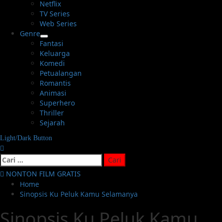
Netflix
TV Series
Web Series
Genre
Fantasi
Keluarga
Komedi
Petualangan
Romantis
Animasi
Superhero
Thriller
Sejarah
Light/Dark Button
Cari
untuk:
NONTON FILM GRATIS
Home
Sinopsis Ku Peluk Kamu Selamanya
Sinopsis Ku Peluk Kamu