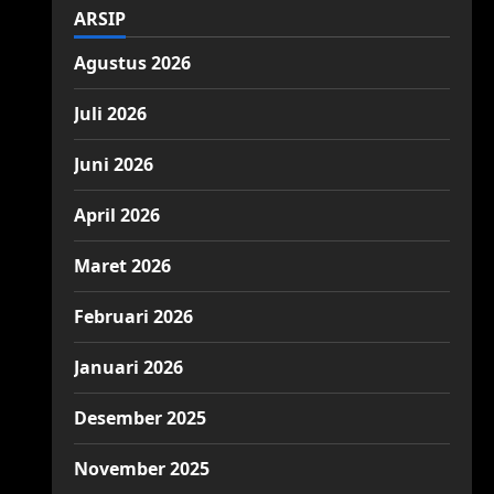
ARSIP
Agustus 2026
Juli 2026
Juni 2026
April 2026
Maret 2026
Februari 2026
Januari 2026
Desember 2025
November 2025