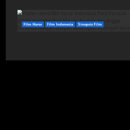
Film Horor
Film Indonesia
Sinopsis Film