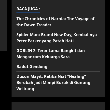
BACA JUGA :
The Chronicles of Narnia: The Voyage of
the Dawn Treader
Spider-Man: Brand New Day, Kembalinya
Peter Parker yang Patah Hati
GOBLIN 2: Teror Lama Bangkit dan
Mengancam Keluarga Sara
Badut Gendong
Dusun Mayit: Ketika Niat “Healing”
Berubah Jadi Mimpi Buruk di Gunung
Welirang