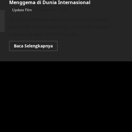
Menggema di Dunia Internasional
Update Film
Februari 11, 2026
Film Para Perasuk menjadi salah satu proyek
perfilman Indonesia paling ramai dibicarakan
sepanjang awal 2026. Karya ini...
Read
Baca Selengkapnya
more
about
Para
Perasuk
(2026)
–
Film
Indonesia
yang
Menggema
di
Dunia
Internasional